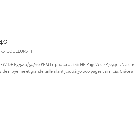
40
URS
,
COULEURS
,
HP
IDE P77940/50/60 PPM Le photocopieur HP PageWide P77940DN a ét
 de moyenne et grande taille allant jusqu’à 30 000 pages par mois. Grâce à 