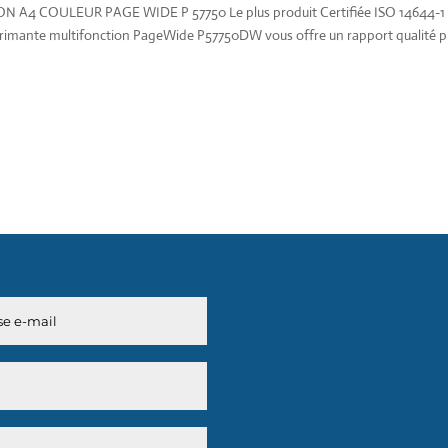
 COULEUR PAGE WIDE P 57750 Le plus produit Certifiée ISO 14644-1
imprimante multifonction PageWide P57750DW vous offre un rapport qualité p