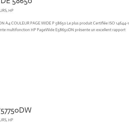
DE 58650
URS
,
HP
 COULEUR PAGE WIDE P 58650 Le plus produit Certifiée ISO 14644-
mante multifonction HP PageWide E58650DN présente un excellent rapport
P57750DW
URS
,
HP