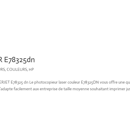
 E78325dn
URS
,
COULEURS
,
HP
E78325 dn Le photocopieur laser couleur E78325DN vous offre une qua
e s’adapte facilement aux entreprise de taille moyenne souhaitant imprimer ju