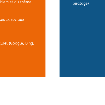
chiers et du thème
piratage)
seaux sociaux
urel (Google, Bing,