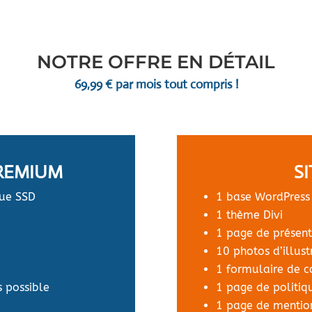
NOTRE OFFRE EN DÉTAIL
69,99 € par mois tout compris !
REMIUM
S
que SSD
1 base WordPress
1 thème Divi
1 page de présent
m
10 photos d’illustr
1 formulaire de 
s possible
1 page de politiqu
1 page de mentio