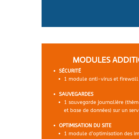
MODULES ADDIT
SÉCURITÉ
1 module anti-virus et firewall
SAUVEGARDES
1 sauvegarde journalière (thè
et base de données) sur un serv
OPTIMISATION DU SITE
1 module d’optimisation des i